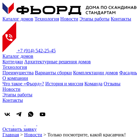
Каталог домов
Технология
Новости
Этапы работы
Контакты
+7 (914) 542-25-45
Каталог домов
Коттеджи
Архитектурные решения домов
Технология
Преимущества
Варианты сборки
Комплектации домов
Фасадны
О компании
Что такое «Фьорд»?
История и миссия
Команда
Отзывы
Новости
Этапы работы
Контакты
Оставить заявку
Главная
>
Новости
>
Только посмотрите, какой красавчик!