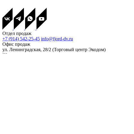
Отдел продаж
+7 (914) 542-25-45
info@fjord-dv.ru
Офис продаж
ул. Ленинградская, 28/2 (Торговый центр Экодом)
Шоурум
Воронежское шоссе, 174/1 (по предварительной записи)
© 2026 Все права защищены.
Пользовательское соглашение
Сайт сделал:
Двоичный кот
Хотите надежный дом?
Оставьте заявку
Имя*
Телефон*